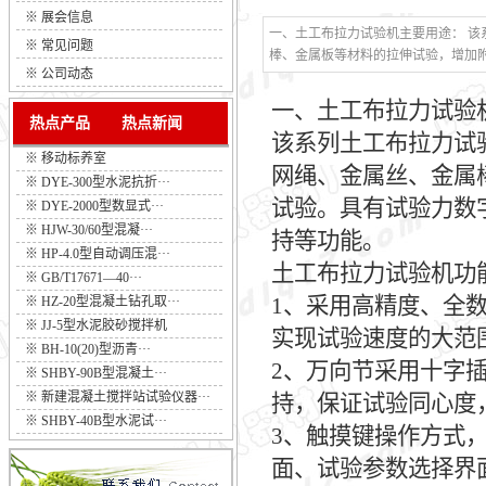
※
展会信息
一、土工布拉力试验机主要用途： 
※
常见问题
棒、金属板等材料的拉伸试验，增加
※
公司动态
一、
土工布拉力试验
热点产品
热点新闻
该系列
土工布拉力试
※
移动标养室
网绳、金属丝、金属
※
DYE-300型水泥抗折···
试验。具有试验力数
※
DYE-2000型数显式···
※
HJW-30/60型混凝···
持等功能。
※
HP-4.0型自动调压混···
土工布拉力试验机功
※
GB/T17671—40···
1、采用高精度、全
※
HZ-20型混凝土钻孔取···
※
JJ-5型水泥胶砂搅拌机
实现试验速度的大范
※
BH-10(20)型沥青···
2、万向节采用十字
※
SHBY-90B型混凝土···
※
新建混凝土搅拌站试验仪器···
持，保证试验同心度
※
SHBY-40B型水泥试···
3、触摸键操作方式
面、试验参数选择界