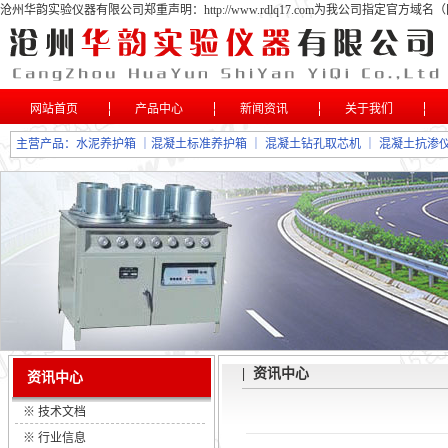
沧州华韵实验仪器有限公司郑重声明：http://www.rdlq17.com为我公司指定
网站首页
产品中心
新闻资讯
关于我们
主营产品：
水泥养护箱
｜
混凝土标准养护箱
｜
混凝土钻孔取芯机
｜
混凝土抗渗
| 资讯中心
资讯中心
※
技术文档
※
行业信息