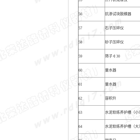
55
针片状规准仪
56
抗渗试块脱模器
57
石子压碎仪
58
砂子压碎仪
59
筛子￠30
60
量水器
61
量水器
62
容积升
63
水泥软练养护槽（小
64
水泥软练养护槽（大