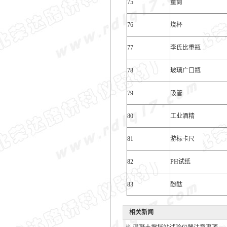
75
量筒
76
烧杯
77
李氏比重瓶
78
玻璃广口瓶
79
吸管
80
工业酒精
81
游标卡尺
82
PH试纸
83
酚酞
相关新闻