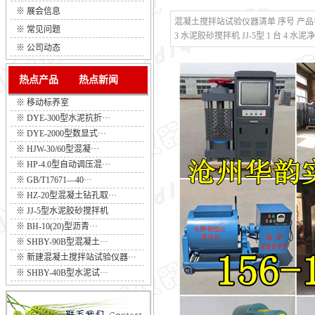
※
展会信息
混凝土搅拌站试验仪器清单 序号 产品名称 规
※
常见问题
3 水泥胶砂搅拌机 JJ-5型 1 台 4 水泥
※
公司动态
热点产品
热点新闻
※
移动标养室
※
DYE-300型水泥抗折···
※
DYE-2000型数显式···
※
HJW-30/60型混凝···
※
HP-4.0型自动调压混···
※
GB/T17671—40···
※
HZ-20型混凝土钻孔取···
※
JJ-5型水泥胶砂搅拌机
※
BH-10(20)型沥青···
※
SHBY-90B型混凝土···
※
新建混凝土搅拌站试验仪器···
※
SHBY-40B型水泥试···