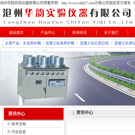
沧州华韵实验仪器有限公司郑重声明：http://www.rdlq17.com为我公司指定
网站首页
产品中心
新闻资讯
关于我们
主营产品：
水泥养护箱
｜
混凝土标准养护箱
｜
混凝土钻孔取芯机
｜
混凝土抗渗
| 资讯中心
资讯中心
※
技术文档
※
行业信息