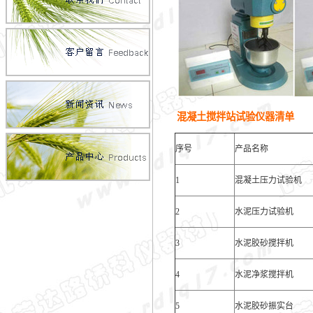
混凝土搅拌站试验仪器清单
序号
产品名称
1
混凝土压力试验机
2
水泥压力试验机
3
水泥胶砂搅拌机
4
水泥净浆搅拌机
5
水泥胶砂振实台