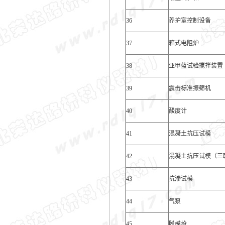
36
养护室控制设备
37
箱式电阻炉
38
亚甲蓝试验搅拌装置
39
震击标准振筛机
40
酸度计
41
混凝土抗压试模
42
混凝土抗压试模（三
43
抗渗试模
44
气泵
45
脱模抢