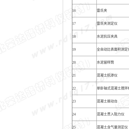
16
雷氏夹
17
雷氏夹测定仪
18
水泥抗压夹具
19
全自动比表面积测定
20
水泥留样筒
21
混凝土抗渗仪
22
单卧轴式混凝土搅拌
23
混凝土振动台
24
混凝土贯入阻力仪
25
混凝土含气量测定仪