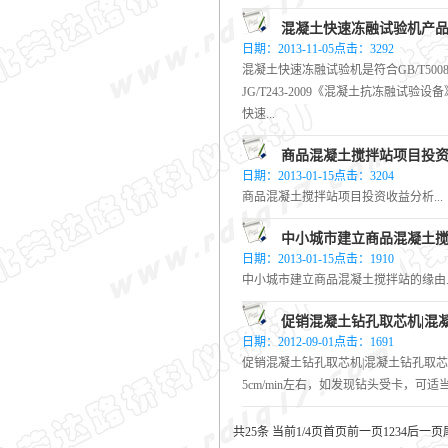
混凝土快速冻融试验机产
日期：2013-11-05点击：3292
混凝土快速冻融试验机是符合GB/T500
JG/T243-2009《混凝土抗冻融
快速...
商品混凝土搅拌站项目投
日期：2013-01-15点击：3204
商品混凝土搅拌站项目投资收益分析...
中小城市建立商品混凝土
日期：2013-01-15点击：1910
中小城市建立商品混凝土搅拌站的缘由..
促销混凝土钻孔取芯机|混
日期：2012-09-01点击：1691
促销混凝土钻孔取芯机|混凝土钻孔取
5cm/min左右，如发现钻头受卡，可
共25条 当前1/4页
首页
前一页
1
2
3
4
后一页